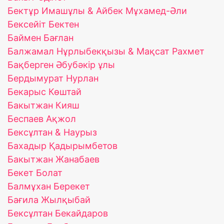
Бектұр Имашұлы & Айбек Мұхамед-Әли
Бексейіт Бектен
Баймен Бағлан
Балжамал Нұрлыбекқызы & Мақсат Рахмет
Бақберген Әбубәкір ұлы
Бердымурат Нурлан
Бекарыс Көштай
Бакытжан Кияш
Беспаев Ақжол
Бексұлтан & Наурыз
Бахадыр Қадырымбетов
Бакытжан Жанабаев
Бекет Болат
Балмұхан Берекет
Бағила Жылқыбай
Бексұлтан Бекайдаров