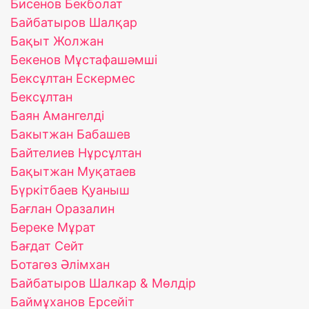
Бисенов Бекболат
Байбатыров Шалқар
Бақыт Жолжан
Бекенов Мұстафашәмші
Бексұлтан Ескермес
Бексұлтан
Баян Амангелді
Бакытжан Бабашев
Байтелиев Нұрсұлтан
Бақытжан Муқатаев
Бүркітбаев Қуаныш
Бағлан Оразалин
Береке Мұрат
Бағдат Сейт
Ботагөз Әлімхан
Байбатыров Шалкар & Мөлдір
Баймұханов Ерсейіт