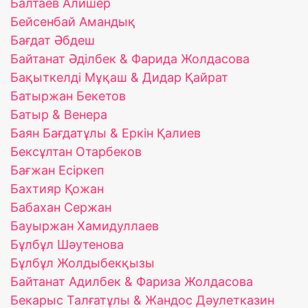
Балтаев Алишер
Бейсенбай Амандық
Бағдат Әбдеш
Байтанат Әділбек & Фарида Жолдасова
Бақыткелді Мұқаш & Дидар Қайрат
Батыржан Бекетов
Батыр & Венера
Баян Бағдатұлы & Еркін Қалиев
Бексұлтан Отарбеков
Бағжан Есіркеп
Бахтияр Қожан
Бабахан Сержан
Бауыржан Хамидуллаев
Бұлбұл Шәутенова
Бұлбұл Жолдыбекқызы
Байтанат Адилбек & Фариза Жолдасова
Бекарыс Талғатұлы & Жандос Дәулетказин