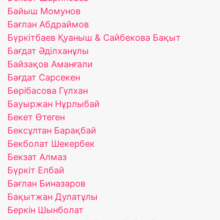
Байыш Момунов
Бағлан Абдраймов
Бүркітбаев Қуаныш & Сайбекова Бақыт
Бағдат Әділханұлы
Байзақов Аманғали
Бағдат Сарсекен
Бөрібасова Гүлхан
Бауыржан Нұрлыбай
Бекет Өтеген
Бексұлтан Барақбай
Бекболат Шекербек
Бекзат Алмаз
Бүркіт Елбай
Бағлан Биназаров
Бақытжан Дулатұлы
Беркін Шынболат