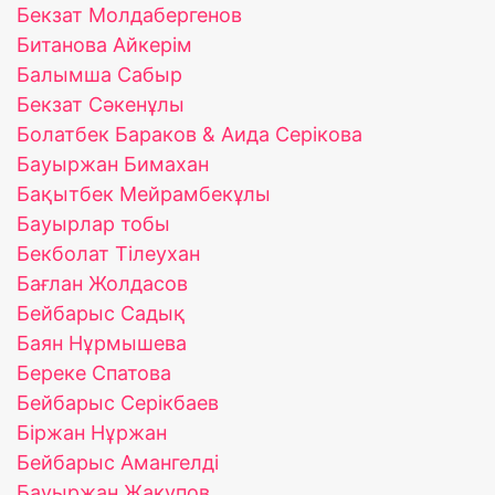
Бекзат Молдабергенов
Битанова Айкерім
Балымша Сабыр
Бекзат Сәкенұлы
Болатбек Бараков & Аида Серікова
Бауыржан Бимахан
Бақытбек Мейрамбекұлы
Бауырлар тобы
Бекболат Тілеухан
Бағлан Жолдасов
Бейбарыс Садық
Баян Нұрмышева
Береке Спатова
Бейбарыс Серiкбаев
Біржан Нұржан
Бейбарыс Амангелді
Бауыржан Жакупов