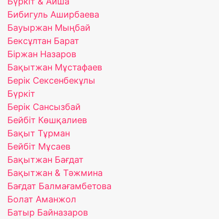
Бүркіт & Айша
Бибигуль Аширбаева
Бауыржан Мыңбай
Бексұлтан Барат
Біржан Назаров
Бақытжан Мұстафаев
Берік Сексенбекұлы
Бүркіт
Берік Сансызбай
Бейбіт Көшқалиев
Бақыт Тұрман
Бейбіт Мұсаев
Бақытжан Бағдат
Бақытжан & Тәжмина
Бағдат Балмағамбетова
Болат Аманжол
Батыр Байназаров