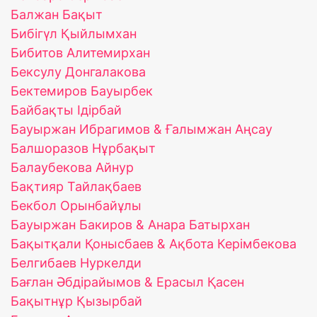
Балжан Бақыт
Бибігүл Қыйлымхан
Бибитов Алитемирхан
Бексулу Донгалакова
Бектемиров Бауырбек
Байбақты Ідірбай
Бауыржан Ибрагимов & Ғалымжан Аңсау
Балшоразов Нұрбақыт
Балаубекова Айнур
Бақтияр Тайлақбаев
Бекбол Орынбайұлы
Бауыржан Бакиров & Анара Батырхан
Бақытқали Қонысбаев & Ақбота Керімбекова
Белгибаев Нуркелди
Бағлан Әбдірайымов & Ерасыл Қасен
Бақытнұр Қызырбай