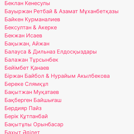
Беклан Кенесулы
Бауыржан Ретбай & Азамат Мұханбетқазы
Байкен Курманалиев
Бексултан & Акерке
Бекжан Исаев
Бақыжан, Айжан
Балауса & Дильназ Елдосқыздары
Балажан Тұрсынбек
Бейімбет Қанаев
Біржан Байбол & Нурайым Акылбекова
Береке Слямқұл
Бақытжан Муқатаев
Бақберген Байшығаш
Бердияр Пайз
Берік Құтпанбай
Бақытұлы Орынбасар
Бахыт Әділет