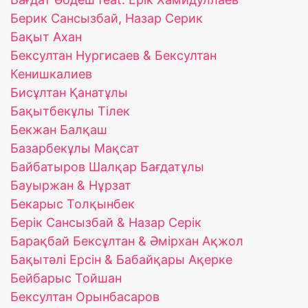
Берик Сансызбай, Назар Серик
Бақыт Ахан
Бексултан Нургисаев & Бексултан
Кенишкалиев
Бисұлтан Қанатұлы
Бақытбекұлы Тілек
Бекжан Балқаш
Базарбекұлы Мақсат
Байбатыров Шалқар Бағдатұлы
Бауыржан & Нұрзат
Бекарыс Толқынбек
Берік Сансызбай & Назар Серік
Барақбай Бексұлтан & Әмірхан Ақжол
Бақытәлі Ерсін & Бабайқары Ақерке
Бейбарыс Тойшан
Бексултан Орынбасаров