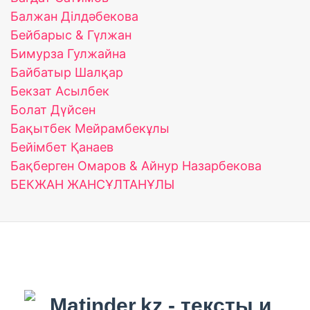
Балжан Ділдәбекова
Бейбарыс & Гүлжан
Бимурза Гулжайна
Байбатыр Шалқар
Бекзат Асылбек
Болат Дүйсен
Бақытбек Мейрамбекұлы
Бейімбет Қанаев
Бақберген Омаров & Айнур Назарбекова
БЕКЖАН ЖАНСҰЛТАНҰЛЫ