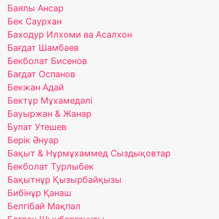
Баялы Ансар
Бек Саурхан
Баходур Илхоми ва Асалхон
Бағдат Шамбаев
Бекболат Бисенов
Бағдат Оспанов
Бекжан Адай
Бектұр Мұхамедәлі
Бауыржан & Жанар
Булат Утешев
Берік Әнуар
Бақыт & Нұрмұхаммед Сыздықовтар
Бекболат Турлыбек
Бақытнұр Қызырбайқызы
Бибінұр Қанаш
Белгібай Мақпал