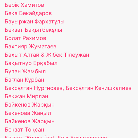
Берік Хамитов
Бека Бекайдаров
Бауыржан Фархатұлы
Бекзат Бақытбекұлы
Болат Рахимов
Бахтияр Жуматаев
Бахыт Алтай & Жібек Тілеужан
Бақытнұр Ерқабыл
Бұлан Жамбыл
Бағлан Құрбан
Бексұлтан Нургисаев, Бексұлтан Кенишкалиев
Бекжан Мирлан
Байкенов Жарқын
Бекенова Жаңыл
Байкенов Жарқын
Бекзат Тоқсан
Бағдат Әбдеш feat. Ерік Хамидуллаев