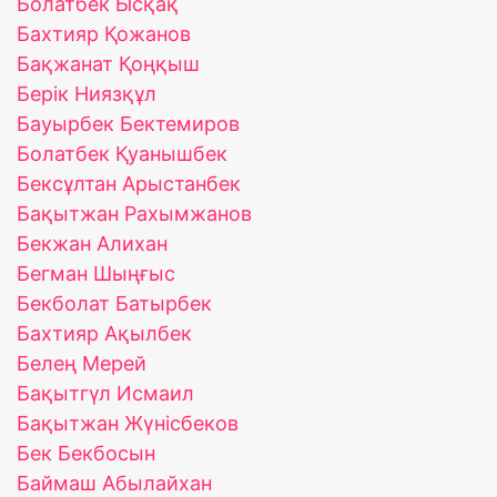
Болатбек Ысқақ
Бахтияр Қожанов
Бақжанат Қоңқыш
Берік Ниязқұл
Бауырбек Бектемиров
Болатбек Қуанышбек
Бексұлтан Арыстанбек
Бақытжан Рахымжанов
Бекжан Алихан
Бегман Шыңғыс
Бекболат Батырбек
Бахтияр Ақылбек
Белең Мерей
Бақытгүл Исмаил
Бақытжан Жүнісбеков
Бек Бекбосын
Баймаш Абылайхан