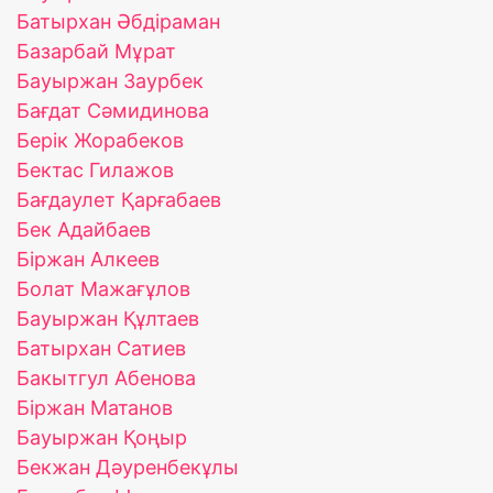
Батырхан Əбдіраман
Базарбай Мұрат
Бауыржан Заурбек
Бағдат Сәмидинова
Берік Жорабеков
Бектас Гилажов
Бағдаулет Қарғабаев
Бек Адайбаев
Біржан Алкеев
Болат Мажағұлов
Бауыржан Құлтаев
Батырхан Сатиев
Бакытгул Абенова
Біржан Матанов
Бауыржан Қоңыр
Бекжан Дәуренбекұлы