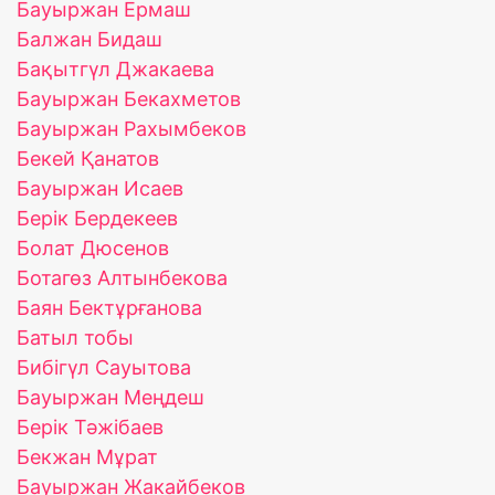
Бауыржан Ермаш
Балжан Бидаш
Бақытгүл Джакаева
Бауыржан Бекахметов
Бауыржан Рахымбеков
Бекей Қанатов
Бауыржан Исаев
Берік Бердекеев
Болат Дюсенов
Ботагөз Алтынбекова
Баян Бектұрғанова
Батыл тобы
Бибігүл Сауытова
Бауыржан Меңдеш
Берік Тәжібаев
Бекжан Мұрат
Бауыржан Жакайбеков