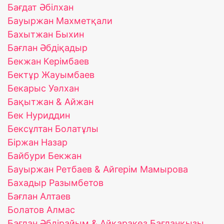
Бағдат Әбілхан
Бауыржан Махметқали
Бахытжан Быхин
Бағлан Әбдіқадыр
Бекжан Керімбаев
Бектұр Жауымбаев
Бекарыс Уәлхан
Бақытжан & Айжан
Бек Нуриддин
Бексұлтан Болатұлы
Біржан Назар
Байбури Бекжан
Бауыржан Ретбаев & Айгерім Мамырова
Бахадыр Разымбетов
Бағлан Алтаев
Болатов Алмас
Бағлан Әбдірайым & Айқаракөз Бағланқызы