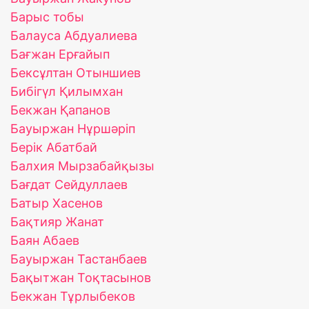
Барыс тобы
Балауса Абдуалиева
Бағжан Ерғайып
Бексұлтан Отыншиев
Бибігүл Қилымхан
Бекжан Қапанов
Бауыржан Нұршәріп
Берік Абатбай
Балхия Мырзабайқызы
Бағдат Сейдуллаев
Батыр Хасенов
Бақтияр Жанат
Баян Абаев
Бауыржан Тастанбаев
Бақытжан Тоқтасынов
Бекжан Тұрлыбеков