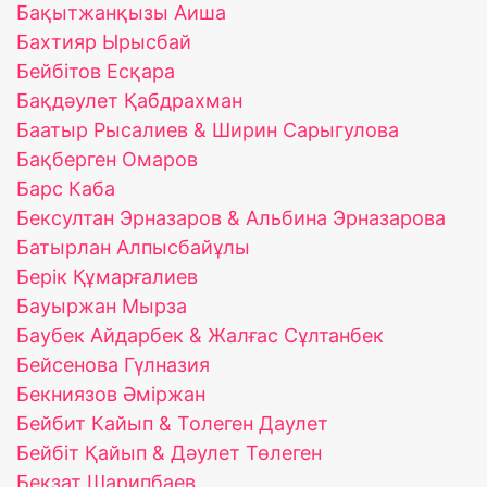
Бақытжанқызы Аиша
Бахтияр Ырысбай
Бейбітов Есқара
Бақдәулет Қабдрахман
Баатыр Рысалиев & Ширин Сарыгулова
Бақберген Омаров
Барс Каба
Бексултан Эрназаров & Альбина Эрназарова
Батырлан Алпысбайұлы
Берік Құмарғалиев
Бауыржан Мырза
Баубек Айдарбек & Жалғас Сұлтанбек
Бейсенова Гүлназия
Бекниязов Әміржан
Бейбит Кайып & Толеген Даулет
Бейбіт Қайып & Дәулет Төлеген
Бекзат Шарипбаев