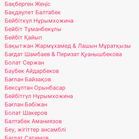
Бақберген Жеңіс
Бақдәулет Балтабек
Бейбіткүл Нұрымхожина
Бейбіт Тұманбекұлы
Бейбіт Қайып
Бақытжан Жармұхамед & Лашын Мұратқызы
Бағдат Шамбаев & Перизат Қуанышбекова
Болат Сержан
Баубек Айдарбеков
Бағлан Байзақов
Бексұлтан Орынбасар
Бейбітгүл Нұрымхожина
Бағлан Бәбіжан
Болат Шакеров
Балтабек Аманиязов
Беу, жігіттер ансамблі
Багдат Сатимов