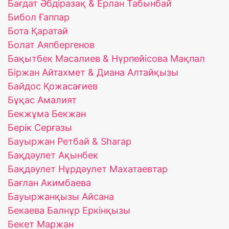
Бағдат Әбдіразақ & Ерлан Табынбай
Бибол Ғаппар
Бота Қаратай
Болат Аяпбергенов
Бақытбек Масалиев & Нүрпейісова Мақпал
Біржан Айтахмет & Диана Алтайқызы
Байдос Қожасағиев
Бұқас Амалият
Бекжұма Бекжан
Берік Серғазы
Бауыржан Ретбай & Sharap
Бақдәулет Ақынбек
Бақдәулет Нұрдәулет Махатаевтар
Бағлан Акимбаева
Бауыржанқызы Айсана
Бекаева Балнұр Еркінқызы
Бекет Маржан