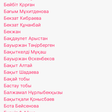
Бейбіт Қорған
Бағым Мұхитденова
Бекзат Кибраева
Бекзат Құнанбай
Бекжан
Бақдәулет Арыстан
Бауыржан Тәңірберген
Бақыткелді Мұқаш
Бауыржан Өскенбеков
Бақыт Алтай
Бақыт Шадаева
Бақай тобы
Бастау тобы
Балжамал Нұрлыбекқызы
Бақытқали Қонысбаев
Бота Бейсенова