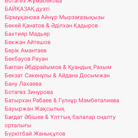
Ботагөз Жұмабекова
БАЙҚАЗАҚ дуэті
Бірмұқанова Айнұр Мырзағазықызы
Бекей Қанатов & Әділхан Қадыров
Бахтияр Мадьяр
Бекжан Айтешов
Берік Амантаев
Бекбауов Рауан
Бағлан Әбдірайымов & Қуандық Рахым
Бекзат Сәкенұлы & Айдана Досымжан
Бану Лахаева
Ботагөз Зинурова
Батырхан Рабаев & Гүлнұр Мамбеталиева
Бауыржан Жақсылық
Бағдат Әбішев & Ұлттық балалар оңалту
орталығы
Бүркітбай Жанықұлов