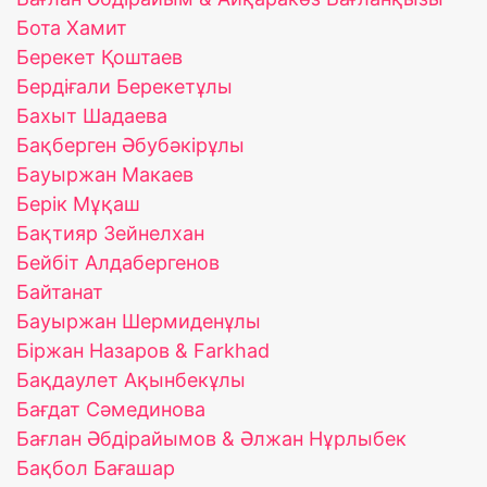
Бота Хамит
Берекет Қоштаев
Бердіғали Берекетұлы
Бахыт Шадаева
Бақберген Әбубәкірұлы
Бауыржан Макаев
Берік Мұқаш
Бақтияр Зейнелхан
Бейбіт Алдабергенов
Байтанат
Бауыржан Шермиденұлы
Біржан Назаров & Farkhad
Бақдаулет Ақынбекұлы
Бағдат Сәмединова
Бағлан Әбдірайымов & Әлжан Нұрлыбек
Бақбол Бағашар