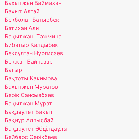
Бахытжан Баймахан
Баxыт Алтай
Бекболат Батырбек
Батихан Али
Бақытжан, Тәжмина
Бибатыр Қалдыбек
Бексұлтан Нұрғисаев
Бекжан Байназар
Батыр
Бақтоты Какимова
Бахытжан Муратов
Берік Сансызбаев
Бақытжан Мұрат
Бақдәулет Бақыт
Бақнұр Алпысбай
Бақдәулет Әбділдаұлы
Бейбарс Серікбаев