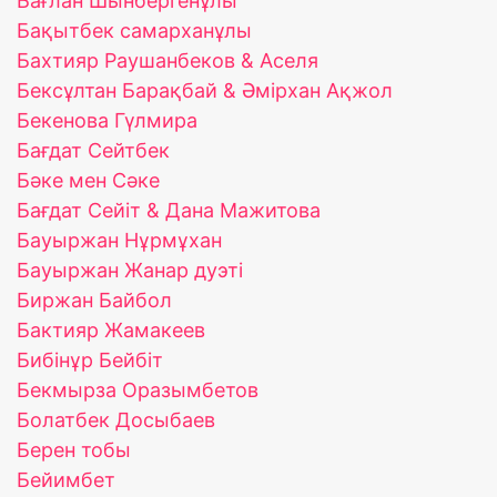
Бағлан Шынбергенұлы
Бақытбек самарханұлы
Бахтияр Раушанбеков & Аселя
Бексұлтан Барақбай & Әмірхан Ақжол
Бекенова Гүлмира
Бағдат Сейтбек
Бәке мен Сәке
Бағдат Сейіт & Дана Мажитова
Бауыржан Нұрмұхан
Бауыржан Жанар дуэті
Биржан Байбол
Бактияр Жамакеев
Бибінұр Бейбіт
Бекмырза Оразымбетов
Болатбек Досыбаев
Берен тобы
Бейимбет