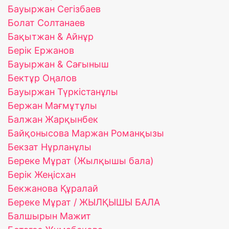
Бауыржан Сегізбаев
Болат Солтанаев
Бақытжан & Айнұр
Берік Ержанов
Бауыржан & Сағыныш
Бектұр Оңалов
Бауыржан Түркістанұлы
Бержан Мағмұтұлы
Балжан Жарқынбек
Байқонысова Маржан Романқызы
Бекзат Нұрланұлы
Береке Мұрат (Жылқышы бала)
Берік Жеңісхан
Бекжанова Құралай
Береке Мұрат / ЖЫЛҚЫШЫ БАЛА
Балшырын Мажит