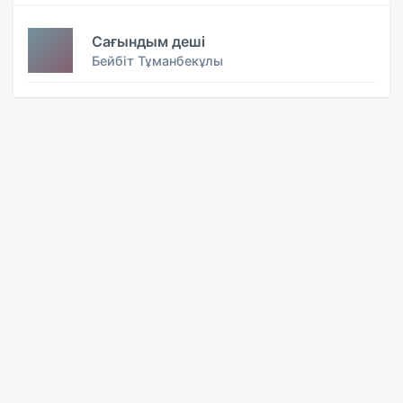
Сағындым деші
Бейбіт Тұманбекұлы