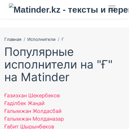
Главная
Исполнители
Ғ
Популярные
исполнители на "Ғ"
на Matinder
Ғазизхан Шекербеков
Ғаділбек Жаңай
Ғалымжан Жолдасбай
Ғалымжан Молданазар
Ғабит Шырынбеков