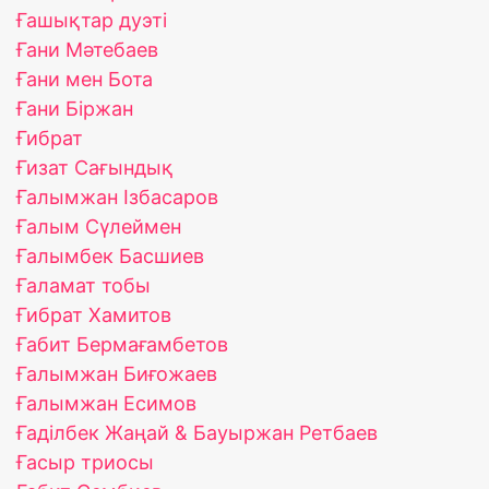
Ғашықтар дуэті
Ғани Мәтебаев
Ғани мен Бота
Ғани Біржан
Ғибрат
Ғизат Сағындық
Ғалымжан Ізбасаров
Ғалым Сүлеймен
Ғалымбек Басшиев
Ғаламат тобы
Ғибрат Хамитов
Ғабит Бермағамбетов
Ғалымжан Биғожаев
Ғалымжан Есимов
Ғаділбек Жаңай & Бауыржан Ретбаев
Ғасыр триосы