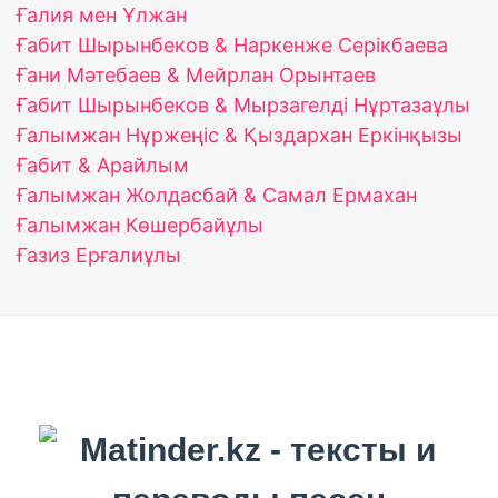
Ғалия мен Ұлжан
Ғабит Шырынбеков & Наркенже Серікбаева
Ғани Мәтебаев & Мейрлан Орынтаев
Ғабит Шырынбеков & Мырзагелді Нұртазаұлы
Ғалымжан Нұржеңіс & Қыздархан Еркінқызы
Ғабит & Арайлым
Ғалымжан Жолдасбай & Самал Ермахан
Ғалымжан Көшербайұлы
Ғазиз Ерғалиұлы