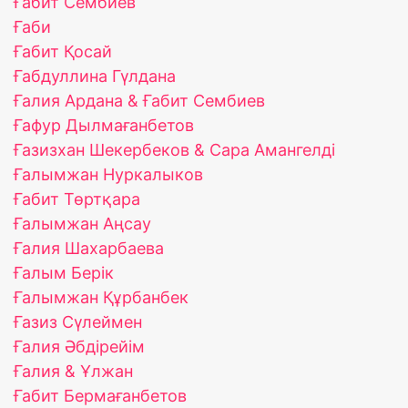
Ғабит Сембиев
Ғаби
Ғабит Қосай
Ғабдуллина Гүлдана
Ғалия Ардана & Ғабит Сембиев
Ғафур Дылмағанбетов
Ғазизхан Шекербеков & Сара Амангелді
Ғалымжан Нуркалыков
Ғабит Төртқара
Ғалымжан Аңсау
Ғалия Шахарбаева
Ғалым Берік
Ғалымжан Құрбанбек
Ғазиз Сүлеймен
Ғалия Әбдірейім
Ғалия & Ұлжан
Ғабит Бермағанбетов