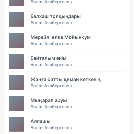
Болат Аяпбергенов
Балхаш толқындары
Болат Аяпбергенов
Мерейлі өлке Мойынқұм
Болат Аяпбергенов
Байталым әнім
Болат Аяпбергенов
Жаңға батты қимай кеткенің
Болат Аяпбергенов
Мыңарал аруы
Болат Аяпбергенов
Аялашы
Болат Аяпбергенов