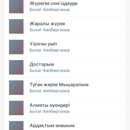
Жүрегім сені іздеуде
Болат Аяпбергенов
Жаралы жүрек
Болат Аяпбергенов
Үзілген үміт
Болат Аяпбергенов
Достарым
Болат Аяпбергенов
Туған жерім Мыңаралым
Болат Аяпбергенов
Алматы әуендері
Болат Аяпбергенов
Ардақтым анашым