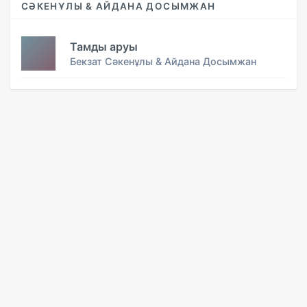
СӘКЕНҰЛЫ & АЙДАНА ДОСЫМЖАН
Тамды аруы
Бекзат Сәкенұлы & Айдана Досымжан