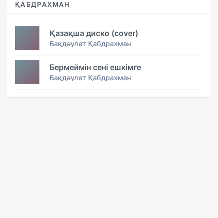
ҚАБДРАХМАН
Қазақша диско (cover)
Бақдәулет Қабдрахман
Бермеймін сені ешкімге
Бақдәулет Қабдрахман