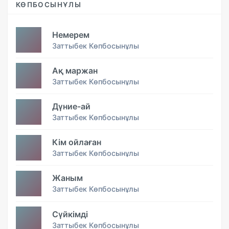
КӨПБОСЫНҰЛЫ
Немерем
Заттыбек Көпбосынұлы
Ақ маржан
Заттыбек Көпбосынұлы
Дүние-ай
Заттыбек Көпбосынұлы
Кім ойлаған
Заттыбек Көпбосынұлы
Жаным
Заттыбек Көпбосынұлы
Сүйкімді
Заттыбек Көпбосынұлы