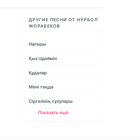
increase
or
decrease
ДРУГИЕ ПЕСНИ ОТ НҰРБОЛ
volume.
ЖОРАБЕКОВ
Нағашы
Қыз іздеймін
Құдалар
Мені таңда
Сіргелінің сұлулары
Показать ещё