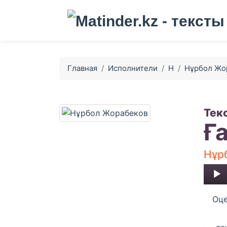
Главная
Исполнители
Н
Нұрбол Жо
Тек
Ғ
Нұр
Audio
Player
Оце