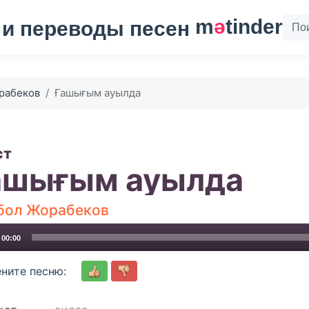
m
ә
tinder
рабеков
Ғашығым ауылда
ст
ашығым ауылда
бол Жорабеков
00:00
ните песню: