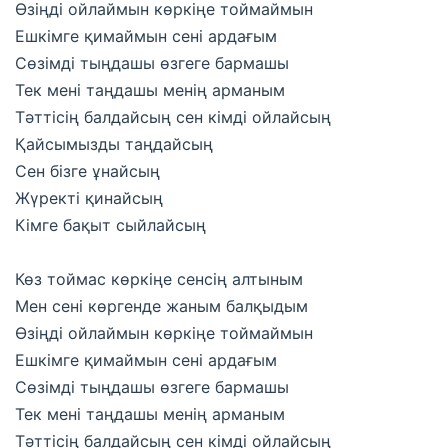
Өзіңді ойлаймын көркіңе тоймаймын
Ешкімге қимаймын сені ардағым
Сөзімді тыңдашы өзгеге бармашы
Тек мені таңдашы менің арманым
Тəттісің балдайсың сен кімді ойлайсың
Қайсымызды таңдайсың
Сен бізге ұнайсың
Жүректі қинайсың
Кімге бақыт сыйлайсың
Көз тоймас көркіңе сенсің алтыным
Мен сені көргенде жаным балқыдым
Өзіңді ойлаймын көркіңе тоймаймын
Ешкімге қимаймын сені ардағым
Сөзімді тыңдашы өзгеге бармашы
Тек мені таңдашы менің арманым
Тəттісің балдайсың сен кімді ойлайсың