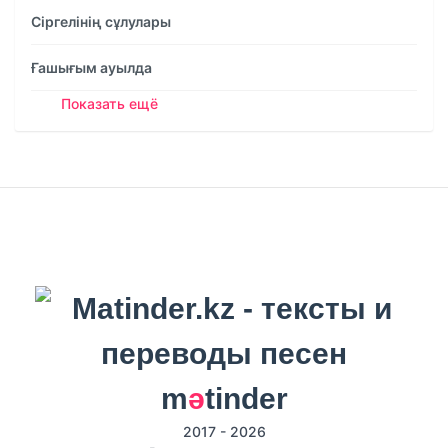
Сіргелінің сұлулары
Ғашығым ауылда
Показать ещё
m
ә
tinder
2017 - 2026