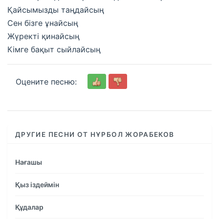
Қайсымызды таңдайсың
Сен бізге ұнайсың
Жүректі қинайсың
Кімге бақыт сыйлайсың
Оцените песню:
ДРУГИЕ ПЕСНИ ОТ НҰРБОЛ ЖОРАБЕКОВ
Нағашы
Қыз іздеймін
Құдалар