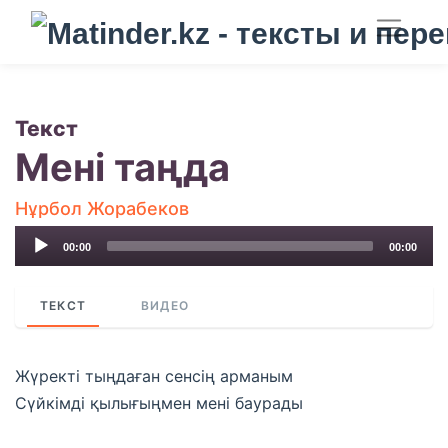
Текст
Мені таңда
Нұрбол Жорабеков
Audio
00:00
00:00
Player
ТЕКСТ
ВИДЕО
Жүректі тыңдаған сенсің арманым
Сүйкімді қылығыңмен мені баурады