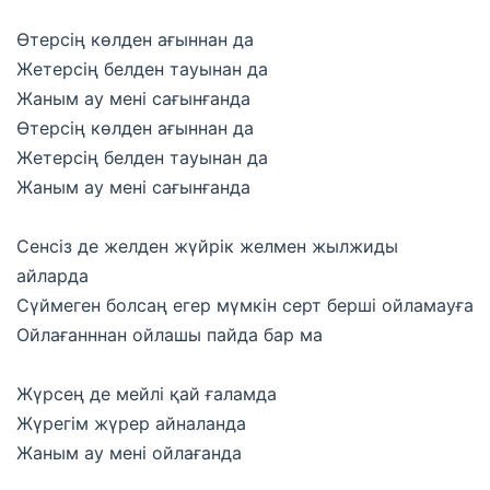
Өтерсің көлден ағыннан да
Жетерсің белден тауынан да
Жаным ау мені сағынғанда
Өтерсің көлден ағыннан да
Жетерсің белден тауынан да
Жаным ау мені сағынғанда
Сенсіз де желден жүйрік желмен жылжиды
айларда
Сүймеген болсаң егер мүмкін серт берші ойламауға
Ойлағанннан ойлашы пайда бар ма
Жүрсең де мейлі қай ғаламда
Жүрегім жүрер айналанда
Жаным ау мені ойлағанда