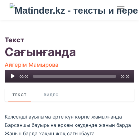
Текст
Сағынғанда
Айгерім Мамырова
Audio
00:00
00:00
Player
ТЕКСТ
ВИДЕО
Келсеңші ауылыма ерте күн көрпе жамылғанда
Барсаншы бауырына еркем кеуденде жанын барда
Жанын барда хақын жоқ сағынбауға