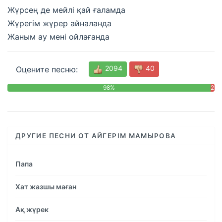
Жүрсең де мейлі қай ғаламда
Жүрегім жүрер айналанда
Жаным ау мені ойлағанда
2094
40
Оцените песню:
98%
2
%
ДРУГИЕ ПЕСНИ ОТ АЙГЕРІМ МАМЫРОВА
Папа
Хат жазшы маған
Ақ жүрек