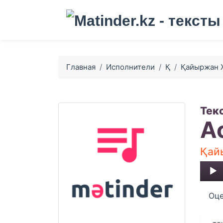
Главная
Исполнители
Қ
Қайыржан 
Тек
А
Қай
Audio
Player
Оце