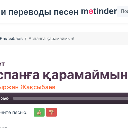
m
ә
tinder
Жақсыбаев
Аспанға қарамаймын!
ст
спанға қарамаймын
ыржан Жақсыбаев
00:00
ните песню: