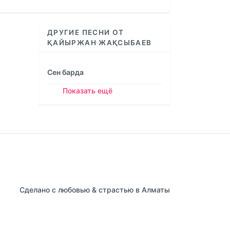
increase
or
decrease
ДРУГИЕ ПЕСНИ ОТ
volume.
ҚАЙЫРЖАН ЖАҚСЫБАЕВ
Сен барда
Показать ещё
Сделано с любовью & страстью в Алматы