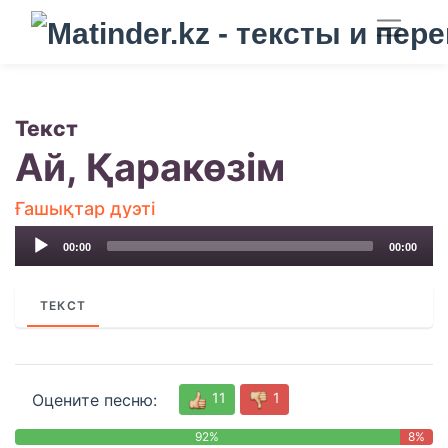
Текст
Ай, Қаракөзім
Ғашықтар дуэті
Audio
00:00
00:00
Player
ТЕКСТ
11
1
Оцените песню:
92%
8%