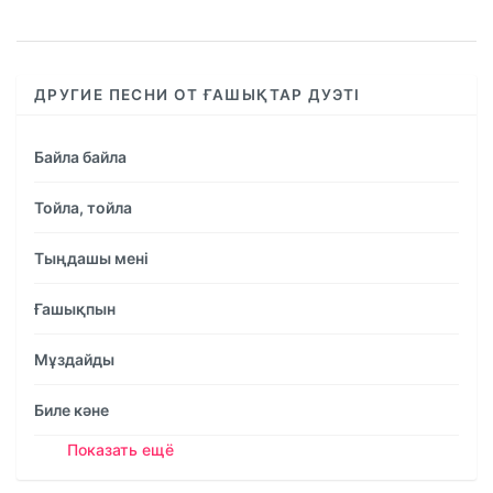
ДРУГИЕ ПЕСНИ ОТ ҒАШЫҚТАР ДУЭТІ
Байла байла
Тойла, тойла
Тыңдашы мені
Ғашықпын
Мұздайды
Биле кәне
Показать ещё