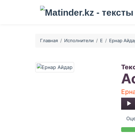
Главная
Исполнители
Е
Ернар Айда
Тек
А
Ерн
Audio
Player
Оце