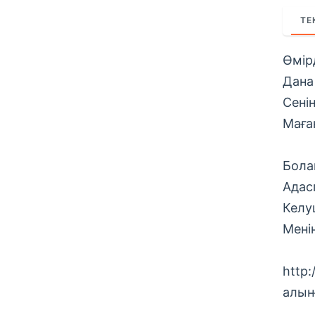
ТЕ
Өмірд
Дана
Сенің
Маға
Бола
Адас
Келу
Мені
http:
алын