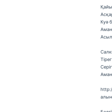
Қайы
Асқа
Куә 
Аман
Асыл
Салк
Тіре
Сері
Аман
http:
алын
Белг