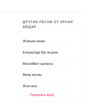
increase
or
decrease
volume.
ДРУГИЕ ПЕСНИ ОТ ЕРНАР
АЙДАР
Жаным әкем
Екеумізде бір жүрек
Махаббат қаласы
Өмір жолы
Жан ана
Показать ещё