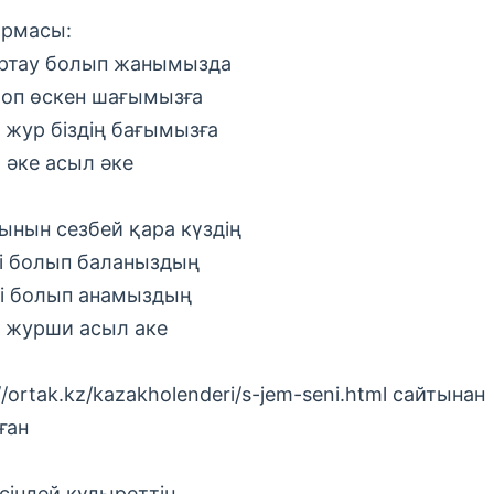
рмасы:
ртау болып жанымызда
боп өскен шағымызға
 жур біздің бағымызға
 әке асыл әке
ынын сезбей қара күздің
гі болып баланыздың
гі болып анамыздың
 журши асыл аке
//ortak.kz/kazakholenderi/s-jem-seni.html сайтынан
ған
ісіндей кұдыреттің