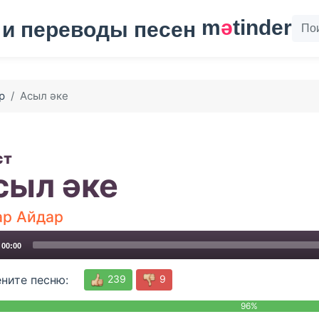
m
ә
tinder
р
Асыл әке
ст
сыл әке
ар Айдар
00:00
239
9
ните песню:
96%