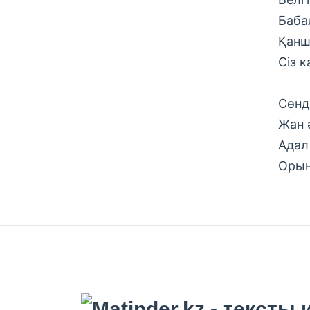
Баба
Қанш
Сіз к
Сөнд
Жан 
Адал
Орын