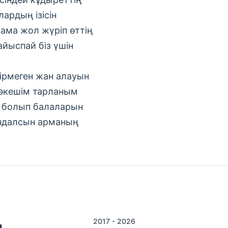
лардың ізісін
ама жол жүріп өттің
айыспай біз үшін
ірмеген жан алауын
әкешім тарланым
 болып балаларын
далсын арманың
2017 - 2026