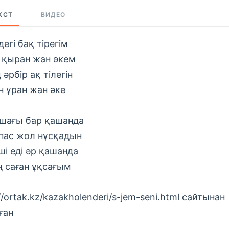
КСТ
ВИДЕО
егі бақ тірегім
 қыран жан әкем
 әрбір ақ тілегін
н ұран жан әке
шағы бар қашанда
пас жол нұсқадын
ші еді әр қашанда
ң саған ұқсағым
//ortak.kz/kazakholenderi/s-jem-seni.html сайтынан
ған