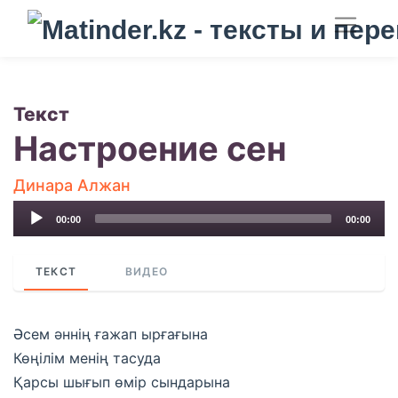
Текст
Настроение сен
Динара Алжан
Audio
00:00
00:00
Player
ТЕКСТ
ВИДЕО
Әсем әннің ғажап ырғағына
Көңілім менің тасуда
Қарсы шығып өмір сындарына