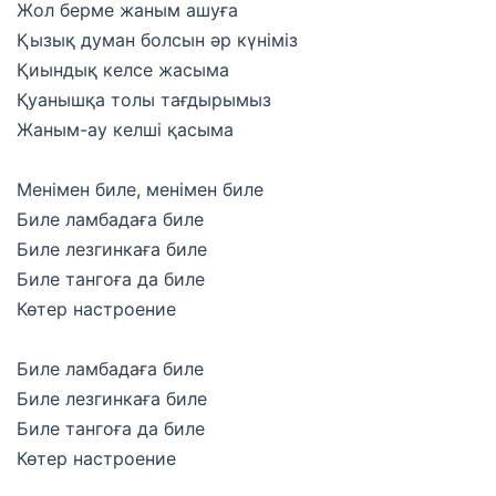
Жол берме жаным ашуға
Қызық думан болсын әр күніміз
Қиындық келсе жасыма
Қуанышқа толы тағдырымыз
Жаным-ау келші қасыма
Менімен биле, менімен биле
Биле ламбадаға биле
Биле лезгинкаға биле
Биле тангоға да биле
Көтер настроение
Биле ламбадаға биле
Биле лезгинкаға биле
Биле тангоға да биле
Көтер настроение