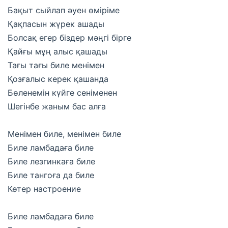
Бақыт сыйлап әуен өміріме
Қақпасын жүрек ашады
Болсақ егер біздер мәңгі бірге
Қайғы мұң алыс қашады
Тағы тағы биле менімен
Қозғалыс керек қашанда
Бөленемін күйге сеніменен
Шегінбе жаным бас алға
Менімен биле, менімен биле
Биле ламбадаға биле
Биле лезгинкаға биле
Биле тангоға да биле
Көтер настроение
Биле ламбадаға биле