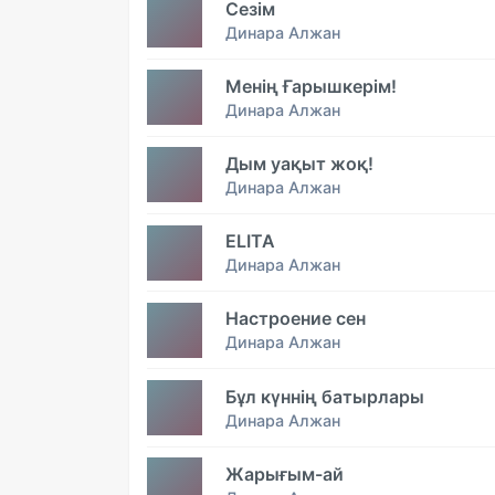
Сезім
Динара Алжан
Менің Ғарышкерім!
Динара Алжан
Дым уақыт жоқ!
Динара Алжан
ELITA
Динара Алжан
Настроение сен
Динара Алжан
Бұл күннің батырлары
Динара Алжан
Жарығым-ай