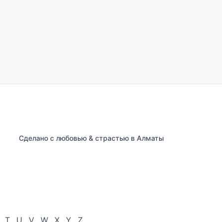
Сделано с любовью & страстью в Алматы
T
U
V
W
X
Y
Z