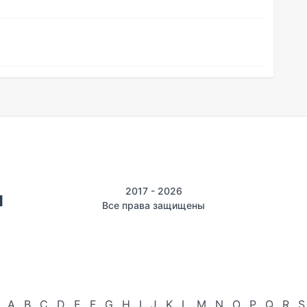
2017 - 2026
Все права защищены
A
B
C
D
E
F
G
H
I
J
K
L
M
N
O
P
Q
R
S