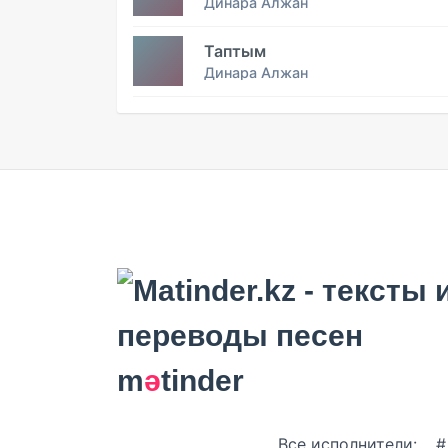
Динара Алжан
Таптым
Динара Алжан
m
ә
tinder
Все исполнители:
#