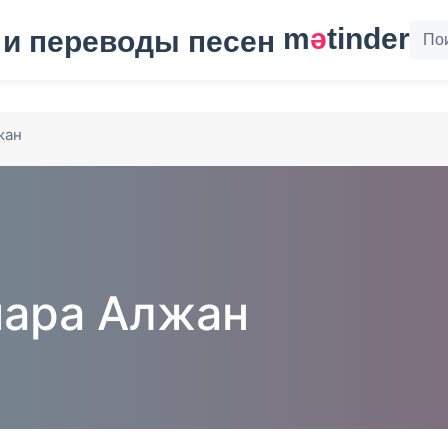
m
ә
tinder
жан
ара Алжан