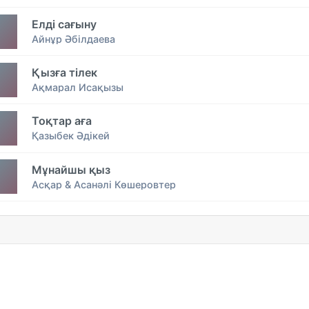
Елді сағыну
Айнұр Әбілдаева
Қызға тілек
Ақмарал Исақызы
Тоқтар аға
Қазыбек Әдікей
Мұнайшы қыз
Асқар & Асанәлі Көшеровтер