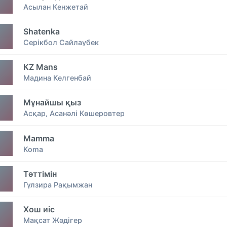
Асылан Кенжетай
Shatenka
Серікбол Сайлаубек
KZ Mans
Мадина Келгенбай
Мұнайшы қыз
Асқар, Асанәлі Көшеровтер
Mamma
Koma
Тәттімін
Гүлзира Рақымжан
Хош иіс
Мақсат Жәдігер