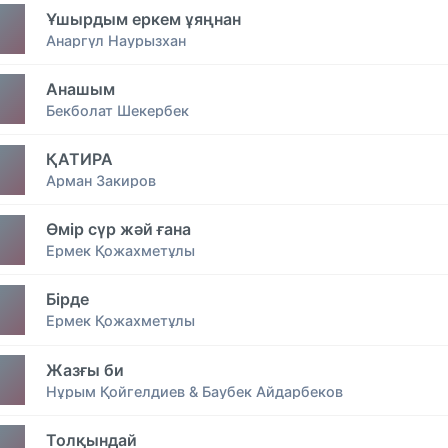
Ұшырдым еркем ұяңнан
Анаргүл Наурызхан
Анашым
Бекболат Шекербек
ҚАТИРА
Арман Закиров
Өмір сүр жәй ғана
Ермек Қожахметұлы
Бірде
Ермек Қожахметұлы
Жазғы би
Нұрым Қойгелдиев & Баубек Айдарбеков
Толқындай