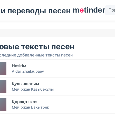
m
ә
tinder
овые тексты песен
следние добавленные тексты песен
Нәзігім
Aidar Zhailaubaev
Құлыншағым
Мейіржан Қазыбекұлы
Қарақат көз
Мейіржан Бақытбек