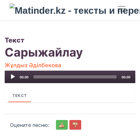
Текст
Сарыжайлау
Жұлдыз Әділбекова
Audio
00:00
00:00
Player
ТЕКСТ
Оцените песню: