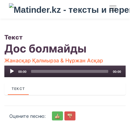
Текст
Дос болмайды
Жанасқар Қалмырза & Нұржан Асқар
Audio
00:00
00:00
Player
ТЕКСТ
Оцените песню: