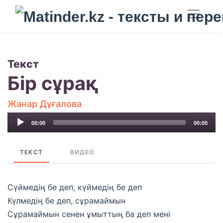
Текст
Бір сұрақ
Жанар Дұғалова
Audio
00:00
00:00
Player
ТЕКСТ
ВИДЕО
Сүймедің бе деп, күймедің бе деп
Күлмедің бе деп, сұрамаймын
Сұрамаймын сенен ұмыттың ба деп мені