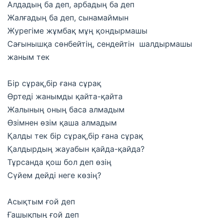
Алдадың ба деп, арбадың ба деп
Жалғадың ба деп, сынамаймын
Журегіме жұмбақ мұң қондырмашы
Сағынышқа сөнбейтің, сендейтін шалдырмашы
жаным тек
Бір сұрақ,бір ғана сұрақ
Өртеді жанымды қайта-қайта
Жалының оның баса алмадым
Өзімнен өзім қаша алмадым
Қалды тек бір сұрақ,бір ғана сұрақ
Қалдырдың жауабын қайда-қайда?
Тұрсанда қош бол деп өзің
Сүйем дейді неге көзің?
Асықтым ғой деп
Ғашықпың ғой деп