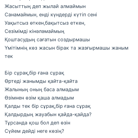
Жасыттың деп жылай алмаймын
Санамаймын, енді күндерді күтіп сені
Уақытсыз өткен,бақытсыз еткен,
Сезімімді кінәләмаймың
Қоштасудың сағатын создырмашы
Үмітімнің көз жасын бірак та жазғырмашы жаным
тек
Бір сұрақ,бір ғана сұрақ
Өртеді жанымды қайта-қайта
Жалының оның баса алмадым
Өзімнен өзім қаша алмадым
Қалды тек бір сұрақ,бір ғана сұрақ
Қалдырдың жауабын қайда-қайда?
Тұрсанда қош бол деп өзін
Сүйем дейді неге көзің?