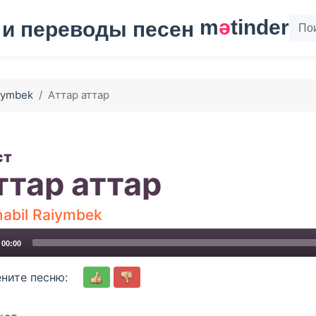
m
ә
tinder
aiymbek
Аттар аттар
ст
ттар аттар
abil Raiymbek
00:00
ните песню: