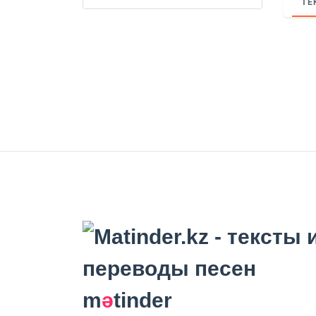
ТЕ
m
ә
tinder