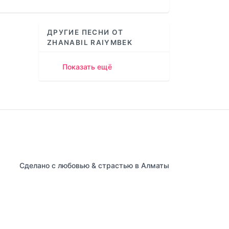
increase
or
decrease
ДРУГИЕ ПЕСНИ ОТ
volume.
ZHANABIL RAIYMBEK
Показать ещё
Сделано с любовью & страстью в Алматы