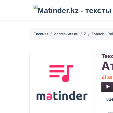
Главная
Исполнители
Z
Zhanabil R
Тек
А
Zhan
Audio
Player
Оце