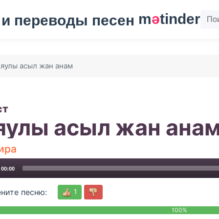
m
ә
tinder
яулы асыл жан анам
ст
яулы асыл жан ана
ира
00:00
1
ните песню:
100%