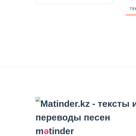
ТЕ
m
ә
tinder