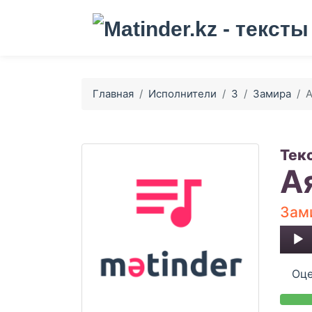
Главная
Исполнители
З
Замира
А
Тек
А
Зам
Audio
Player
Оце