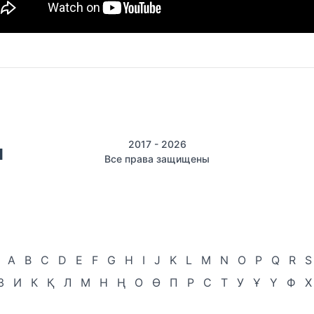
2017 - 2026
Все права защищены
A
B
C
D
E
F
G
H
I
J
K
L
M
N
O
P
Q
R
S
З
И
К
Қ
Л
М
Н
Ң
О
Ө
П
Р
С
Т
У
Ұ
Ү
Ф
Х