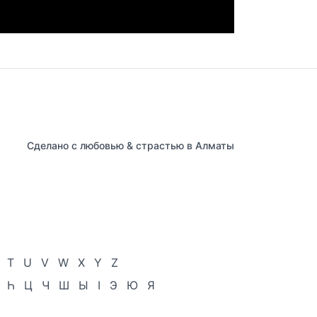
Сделано с любовью & страстью в Алматы
T
U
V
W
X
Y
Z
Һ
Ц
Ч
Ш
Ы
І
Э
Ю
Я