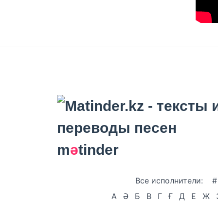
m
ә
tinder
Все исполнители:
#
А
Ә
Б
В
Г
Ғ
Д
Е
Ж