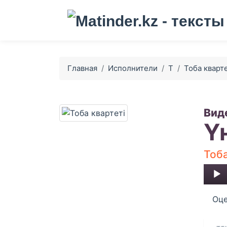
Главная
Исполнители
Т
Тоба кварте
Вид
Ү
Тоба
Audio
Player
Оце