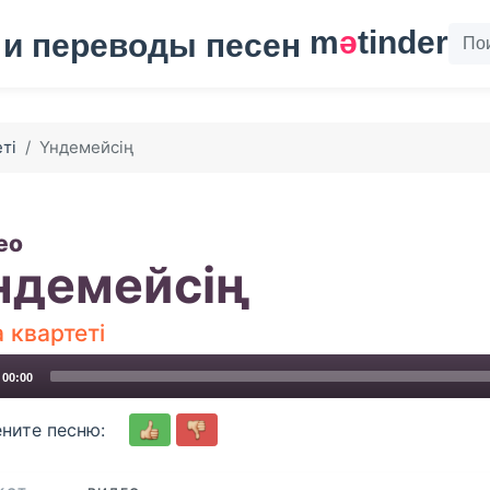
m
ә
tinder
ті
Үндемейсің
ео
ндемейсің
 квартеті
00:00
ните песню: