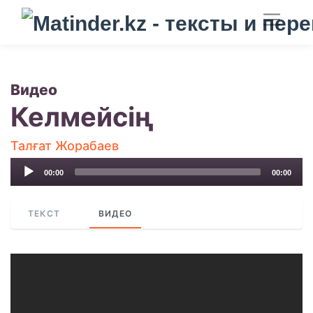
Видео
Келмейсің
Талғат Жорабаев
Audio
00:00
00:00
Player
ТЕКСТ
ВИДЕО