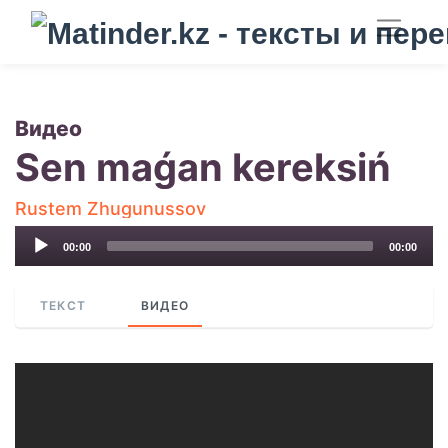
Видео
Sen maǵan kereksiń
Rustem Zhugunussov
Audio
00:00
00:00
Player
ТЕКСТ
ВИДЕО