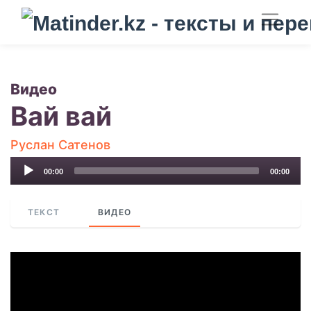
Видео
Вай вай
Руслан Сатенов
Audio
00:00
00:00
Player
ТЕКСТ
ВИДЕО