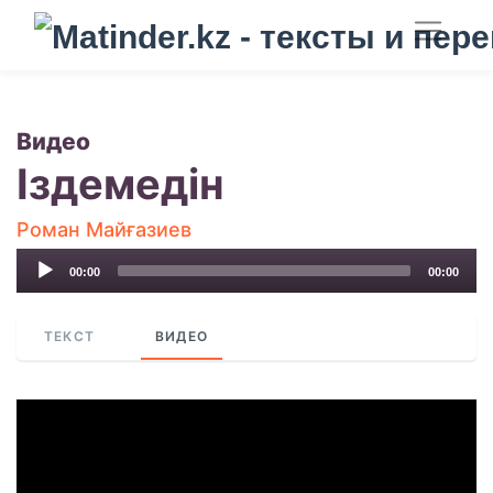
Видео
Іздемедін
Роман Майғазиев
Audio
00:00
00:00
Player
ТЕКСТ
ВИДЕО