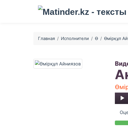
Главная
Исполнители
Ө
Өмірқұл Ай
Вид
Ак
Өмі
Audio
Player
Оце