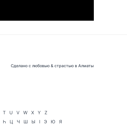
Сделано с любовью & страстью в Алматы
T
U
V
W
X
Y
Z
Һ
Ц
Ч
Ш
Ы
І
Э
Ю
Я