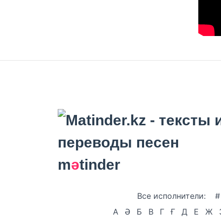
m
ә
tinder
Все исполнители:
#
А
Ә
Б
В
Г
Ғ
Д
Е
Ж