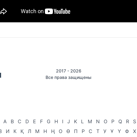
2017 - 2026
Все права защищены
A
B
C
D
E
F
G
H
I
J
K
L
M
N
O
P
Q
R
S
З
И
К
Қ
Л
М
Н
Ң
О
Ө
П
Р
С
Т
У
Ұ
Ү
Ф
Х