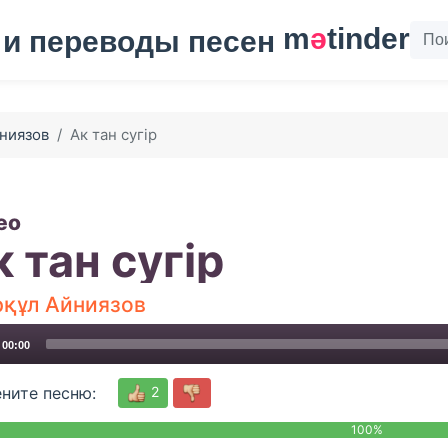
m
ә
tinder
ниязов
Ак тан сугiр
ео
 тан сугiр
рқұл Айниязов
00:00
2
ните песню:
100%