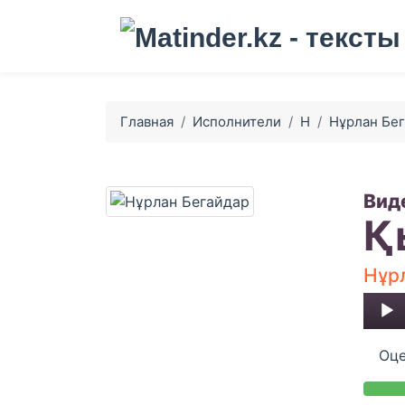
Главная
Исполнители
Н
Нұрлан Бе
Вид
Қ
Нұр
Audio
Player
Оце