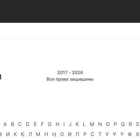
2017 - 2026
Все права защищены
A
B
C
D
E
F
G
H
I
J
K
L
M
N
O
P
Q
R
S
З
И
К
Қ
Л
М
Н
Ң
О
Ө
П
Р
С
Т
У
Ұ
Ү
Ф
Х