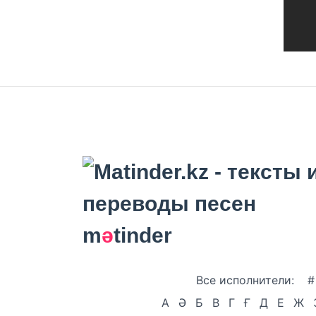
m
ә
tinder
Все исполнители:
#
А
Ә
Б
В
Г
Ғ
Д
Е
Ж