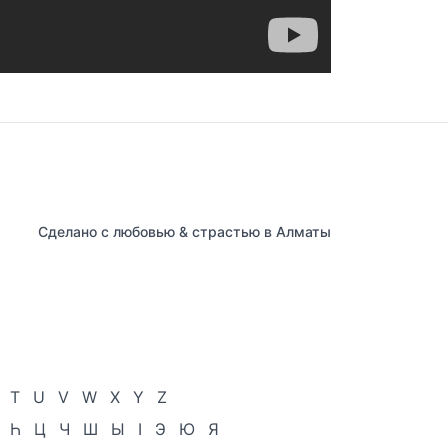
Сделано с любовью & страстью в Алматы
T
U
V
W
X
Y
Z
Һ
Ц
Ч
Ш
Ы
І
Э
Ю
Я