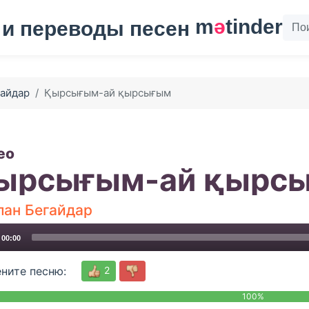
m
ә
tinder
гайдар
Қырсығым-ай қырсығым
ео
ырсығым-ай қырс
лан Бегайдар
00:00
2
ните песню:
100%