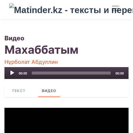
Видео
Махаббатым
Нұрболат Абдуллин
Audio
00:00
00:00
Player
ТЕКСТ
ВИДЕО