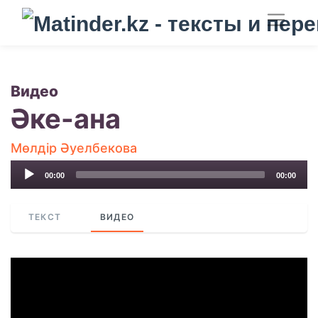
Видео
Әке-ана
Мөлдір Әуелбекова
Audio
00:00
00:00
Player
ТЕКСТ
ВИДЕО