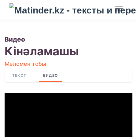
Видео
Кінәламашы
Меломен тобы
ТЕКСТ
ВИДЕО