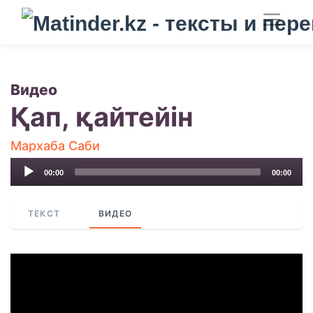
Видео
Қап, қайтейін
Мархаба Саби
Audio
00:00
00:00
Player
ТЕКСТ
ВИДЕО