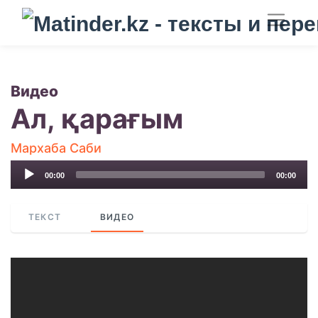
Видео
Ал, қарағым
Мархаба Саби
Audio
00:00
00:00
Player
ТЕКСТ
ВИДЕО