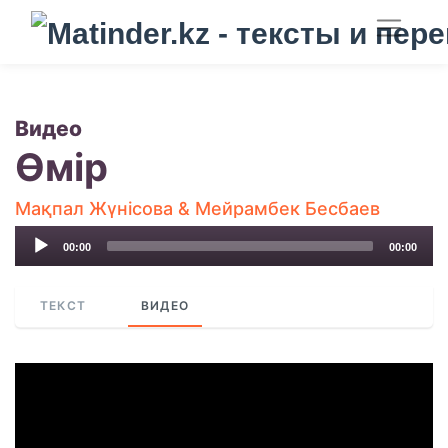
Видео
Өмір
Мақпал Жүнісова & Мейрамбек Бесбаев
Audio
00:00
00:00
Player
ТЕКСТ
ВИДЕО