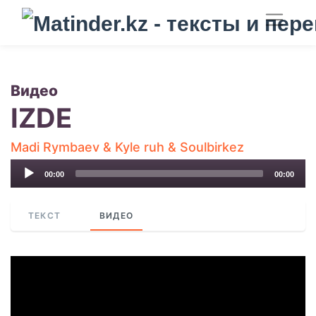
Видео
IZDE
Madi Rymbaev & Kyle ruh & Soulbirkez
Audio
00:00
00:00
Player
ТЕКСТ
ВИДЕО