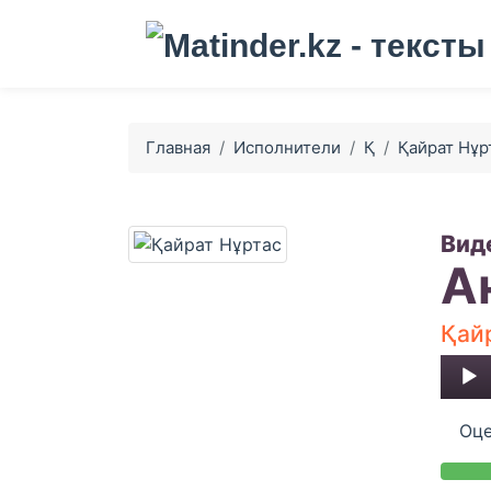
Главная
Исполнители
Қ
Қайрат Нұр
Вид
А
Қай
Audio
Player
Оце