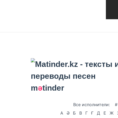
m
ә
tinder
Все исполнители:
#
А
Ә
Б
В
Г
Ғ
Д
Е
Ж