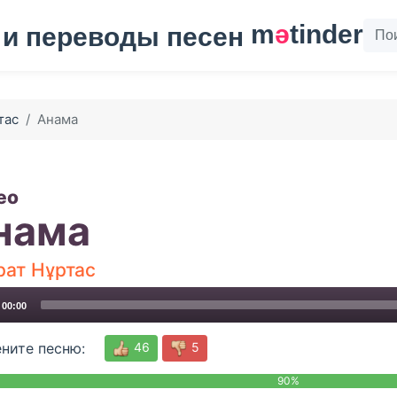
m
ә
tinder
тас
Анама
ео
нама
рат Нұртас
00:00
46
5
ните песню:
90%