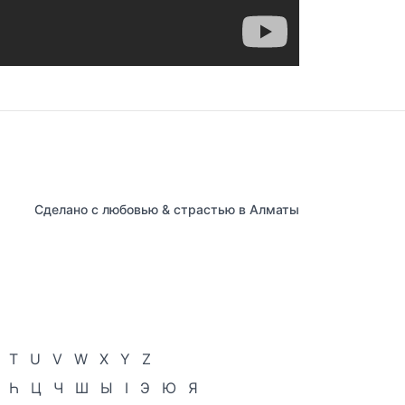
Сделано с любовью & страстью в Алматы
T
U
V
W
X
Y
Z
Һ
Ц
Ч
Ш
Ы
І
Э
Ю
Я