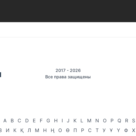
2017 - 2026
Все права защищены
A
B
C
D
E
F
G
H
I
J
K
L
M
N
O
P
Q
R
S
З
И
К
Қ
Л
М
Н
Ң
О
Ө
П
Р
С
Т
У
Ұ
Ү
Ф
Х