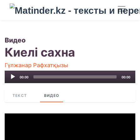
Видео
Киелі сахна
Гүлжанар Рафхатқызы
Audio
00:00
00:00
Player
ТЕКСТ
ВИДЕО