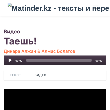
Видео
Таешь!
Динара Алжан & Алмас Болатов
Audio
00:00
00:00
Player
ТЕКСТ
ВИДЕО