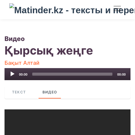
Видео
Қырсық жеңге
Бақыт Алтай
Audio
00:00
00:00
Player
ТЕКСТ
ВИДЕО