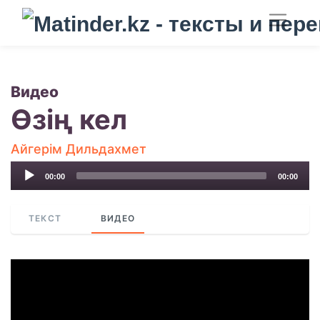
Видео
Өзің кел
Айгерім Дильдахмет
Audio
00:00
00:00
Player
ТЕКСТ
ВИДЕО