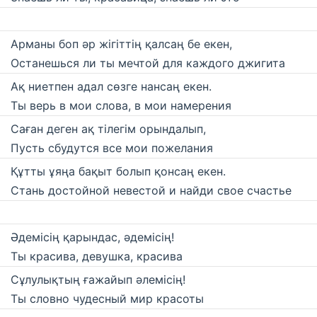
Арманы боп әр жігіттің қалсаң бе екен,
Останешься ли ты мечтой для каждого джигита
Ақ ниетпен адал сөзге нансаң екен.
Ты верь в мои слова, в мои намерения
Саған деген ақ тілегім орындалып,
Пусть сбудутся все мои пожелания
Құтты ұяңа бақыт болып қонсаң екен.
Стань достойной невестой и найди свое счастье
Әдемісің қарындас, әдемісің!
Ты красива, девушка, красива
Сұлулықтың ғажайып әлемісің!
Ты словно чудесный мир красоты