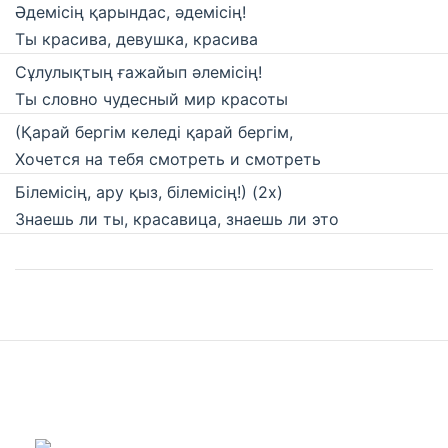
Әдемісің қарындас, әдемісің!
Ты красива, девушка, красива
Сұлулықтың ғажайып әлемісің!
Ты словно чудесный мир красоты
(Қарай бергім келеді қарай бергім,
Хочется на тебя смотреть и смотреть
Білемісің, ару қыз, білемісің!) (2х)
Знаешь ли ты, красавица, знаешь ли это