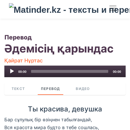
Перевод
Әдемісің қарындас
Қайрат Нұртас
Audio
00:00
00:00
Player
ТЕКСТ
ПЕРЕВОД
ВИДЕО
Ты красива, девушка
Бар сұлулық бір өзіңнен табылғандай,
Вся красота мира будто в тебе сошлась,