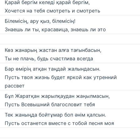
Қарай бергім келеді қарай бергім,
Хочется на тебя смотреть и смотреть
Білемісің, ару қыз, білемісің!
Знаешь ли ты, красавица, знаешь ли это
Көз жанарың жастан алға тағынбасын,
Ты не плачь, будь счастлива всегда
Бар өмірің атқан таңдай жалындасын.
Пусть твоя жизнь будет яркой как утренний
рассвет
Бұл Жаратқан жарылқаудан жаңылмасын,
Пусть Всевышний благословит тебя
Тек жаныңда бойтұмар боп әнім қалсын.
Пусть останется вместе с тобой песня моя