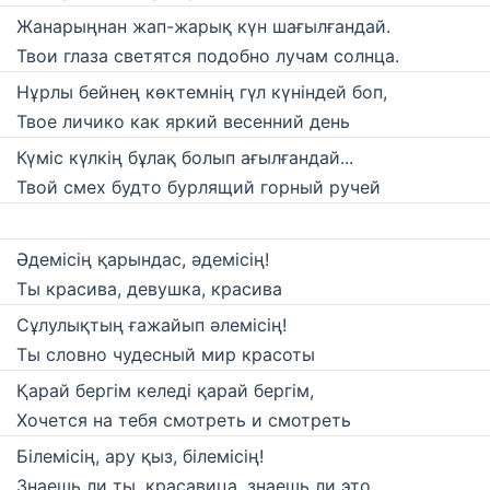
Жанарыңнан жап-жарық күн шағылғандай.
Твои глаза светятся подобно лучам солнца.
Нұрлы бейнең көктемнің гүл күніндей боп,
Твое личико как яркий весенний день
Күміс күлкің бұлақ болып ағылғандай...
Твой смех будто бурлящий горный ручей
Әдемісің қарындас, әдемісің!
Ты красива, девушка, красива
Сұлулықтың ғажайып әлемісің!
Ты словно чудесный мир красоты
Қарай бергім келеді қарай бергім,
Хочется на тебя смотреть и смотреть
Білемісің, ару қыз, білемісің!
Знаешь ли ты, красавица, знаешь ли это