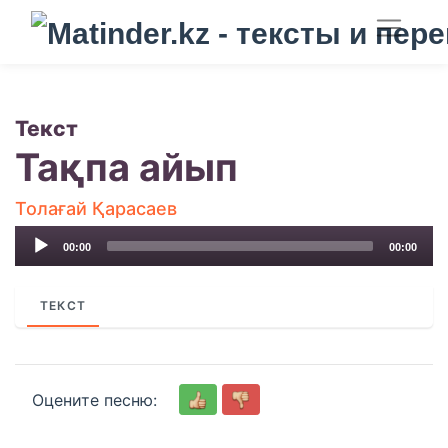
Текст
Тақпа айып
Толағай Қарасаев
Audio
00:00
00:00
Player
ТЕКСТ
Оцените песню: