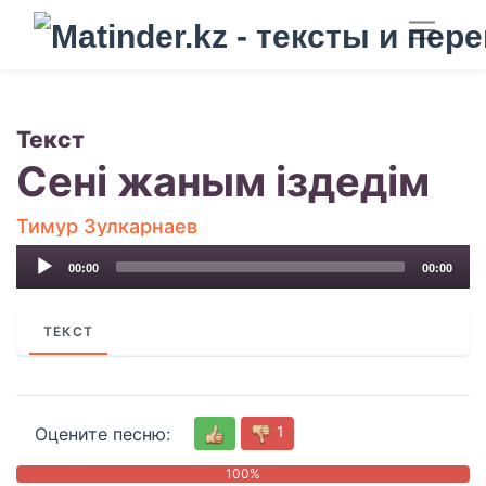
Текст
Сені жаным іздедім
Тимур Зулкарнаев
Audio
00:00
00:00
Player
ТЕКСТ
1
Оцените песню:
0
100%