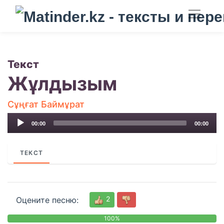
Текст
Жұлдызым
Сұңғат Баймұрат
Audio
00:00
00:00
Player
ТЕКСТ
2
Оцените песню:
100%
0