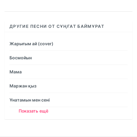
%
ДРУГИЕ ПЕСНИ ОТ СҰҢҒАТ БАЙМҰРАТ
Жарығым ай (cover)
Босмойын
Мама
Маржан қыз
Ұнатамын мен сені
Показать ещё