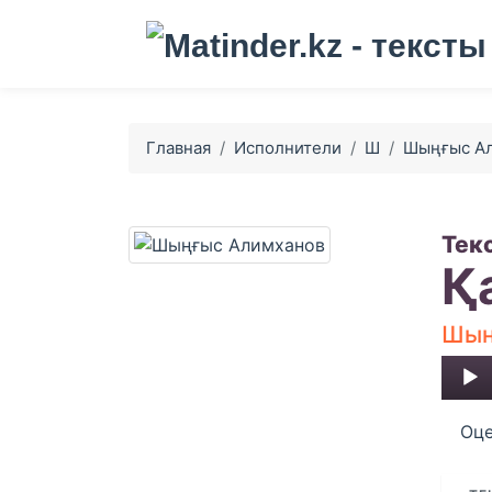
Главная
Исполнители
Ш
Шыңғыс А
Тек
Қ
Шың
Audio
Player
Оце