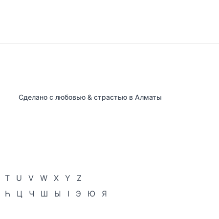
Сделано с любовью & страстью в Алматы
T
U
V
W
X
Y
Z
Һ
Ц
Ч
Ш
Ы
І
Э
Ю
Я