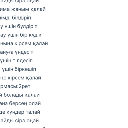
айды сірə оңай
има жаным қалай
імді білдіріп
у үшін бүлдіріп
у үшін бір күдік
ныңа кірсем қалай
ануға үндесіп
үшін тілдесіп
 үшін біркешіп
іңе кірсем қалай
рмасы:2рет
й болады қалаи
ана берсең олай
де күндер талай
айды сірə оңай