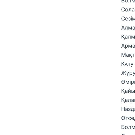
Болм
Сола
Сезім
Алма
Қалма
Арма
Мақт
Күлу 
Жүру
Өмір
Қайы
Қала
Назд
Өтсе
Болм