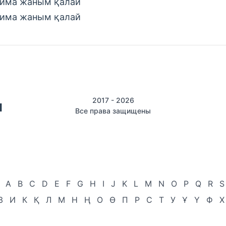
има жаным қалай
има жаным қалай
2017 - 2026
Все права защищены
A
B
C
D
E
F
G
H
I
J
K
L
M
N
O
P
Q
R
S
З
И
К
Қ
Л
М
Н
Ң
О
Ө
П
Р
С
Т
У
Ұ
Ү
Ф
Х