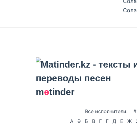
Сола
Сола
m
ә
tinder
Все исполнители:
#
А
Ә
Б
В
Г
Ғ
Д
Е
Ж