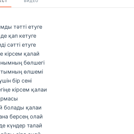
КСТ
ВИДЕО
мды тəтті етуге
лде қап кетуге
ді сəтті етуге
ңе кірсем қалай
нымның бөлшегі
тымның өлшемі
шін бір сені
гіңе кірсем қалаи
ырмасы
й болады қалаи
ана берсең олай
де күндер талай