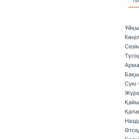
ТЕ
Ұйқы
Көңі
Сезім
Түсі
Арма
Бақы
Сую ү
Жүре
Қай
Қала
Назд
Өтсе