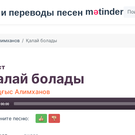
m
ә
tinder
лимханов
Қалай болады
ст
алай болады
ғыс Алимханов
00:00
ните песню: