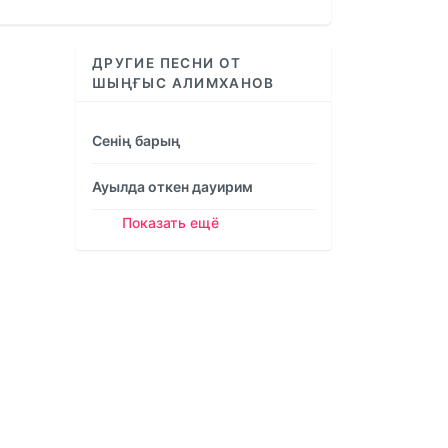
increase
or
decrease
ДРУГИЕ ПЕСНИ ОТ
volume.
ШЫҢҒЫС АЛИМХАНОВ
Сенің барың
Ауылда откен дауирим
Показать ещё