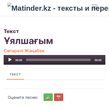
Текст
Ұялшағым
Сапарәлі Жаңабек
Audio
00:00
00:00
Player
ТЕКСТ
Оцените песню: