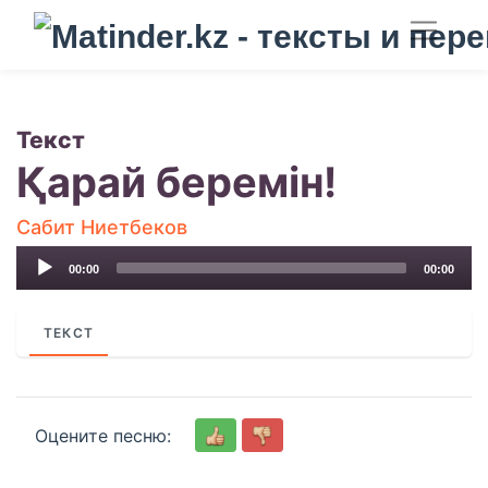
Текст
Қарай беремін!
Сабит Ниетбеков
Audio
00:00
00:00
Player
ТЕКСТ
Оцените песню: