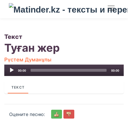
Текст
Туған жер
Рүстем Думанұлы
Audio
00:00
00:00
Player
ТЕКСТ
Оцените песню: