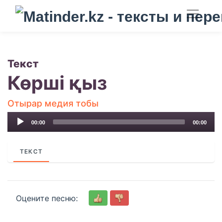
Текст
Көрші қыз
Отырар медия тобы
Audio
00:00
00:00
Player
ТЕКСТ
Оцените песню: