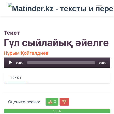
Текст
Гүл сыйлайық әйелге
Нұрым Қойгелдиев
Audio
00:00
00:00
Player
ТЕКСТ
2
Оцените песню:
100%
0