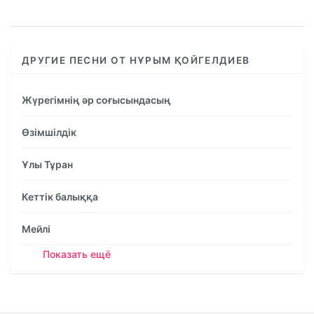
%
ДРУГИЕ ПЕСНИ ОТ НҰРЫМ ҚОЙГЕЛДИЕВ
Жүрегімнің әр соғысындасың
Өзімшілдік
Ұлы Тұран
Кеттік балыққа
Мейлі
Показать ещё